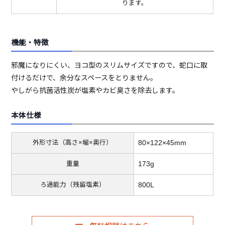
ります。
機能・特徴
邪魔になりにくい、ヨコ型のスリムサイズですので、蛇口に取
付けるだけで、余分なスペースをとりません。
やしがら抗菌活性炭が塩素やカビ臭さを除去します。
本体仕様
80×122×45mm
外形寸法（高さ×幅×奥行）
173g
重量
800L
ろ過能力（残留塩素）